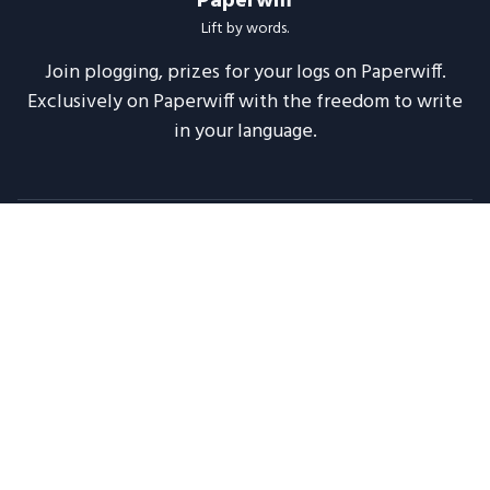
Paperwiff
Lift by words.
Join plogging, prizes for your logs on Paperwiff.
Exclusively on Paperwiff with the freedom to write
in your language.
Follow us
About
Support
Legal
Blog
Announcements
Release Notes
2020 -
2026
Paperwiff India | Made with ❤️
Maintained by
Meesuinfo