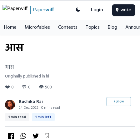
Paper
wiff
Login
write
Home
Microfables
Contests
Topics
Blog
Annou
आस
आस
Originally published in hi
❤️
💬
👁
0
0
503
Ruchika Rai
Follow
24 Dec, 2022 | 0 mins read
1 min read
1 min left