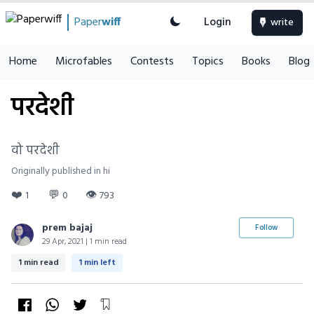
Paper
wiff
Login
write
Home
Microfables
Contests
Topics
Books
Blog
परदेशी
वो परदेशी
Originally published in hi
❤️
💬
👁
1
0
793
prem bajaj
Follow
29 Apr, 2021 | 1 min read
1 min read
1 min left