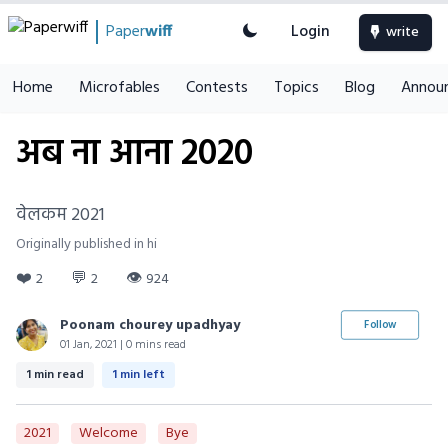
Paper
wiff
Login
write
Home
Microfables
Contests
Topics
Blog
Annou
अब ना आना 2020
वेलकम 2021
Originally published in hi
❤️
💬
👁
2
2
924
Poonam chourey upadhyay
Follow
01 Jan, 2021 | 0 mins read
1 min read
1 min left
2021
Welcome
Bye