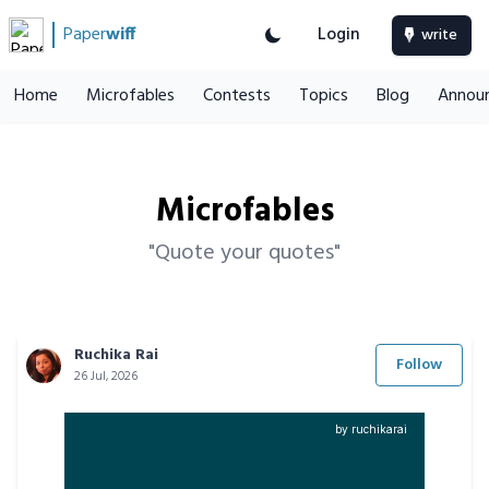
Paper
wiff
Login
write
Home
Microfables
Contests
Topics
Blog
Annou
Microfables
"Quote your quotes"
Ruchika Rai
Follow
26 Jul, 2026
by ruchikarai