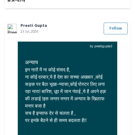
#अन्याय
Preeti Gupta
Follow
23 Jul, 2026
by preetigupta3
अन्याय
इन नारों में ना कोई संसद है,

ना कोई दरबार,ये है देश का सच्चा अखबार ,कोई 
सड़क पर बैठा भूखा-प्यासा,कोई पोस्टर लिए लगा 
रहा नारा! बारिश, धूप में जान गंवाई ,ये है अपने हक़ 
की लडाई !इस जन्तर मन्तर में अन्याय के खिलाफ 
मन्तर बजा है 

सच है इन्साफ देर से चलता है ,

पर इनके बैठने से ही समय बदलता है!!