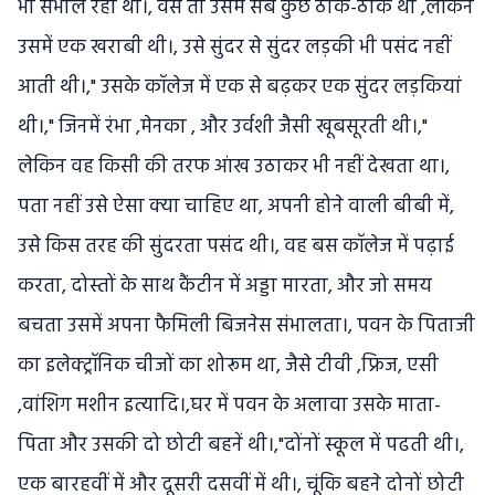
भी सभांल रहा था।, वैसे तो उसमें सब कुछ ठीक-ठाक था ,लेकिन
उसमें एक खराबी थी।, उसे सुंदर से सुंदर लड़की भी पसंद नहीं
आती थी।," उसके कॉलेज में एक से बढ़कर एक सुंदर लड़कियां
थी।," जिनमें रंभा ,मेनका , और उर्वशी जैसी खूबसूरती थी।,"
लेकिन वह किसी की तरफ आंख उठाकर भी नहीं देखता था।,
पता नहीं उसे ऐसा क्या चाहिए था, अपनी होने वाली बीबी में,
उसे किस तरह की सुंदरता पसंद थी।, वह बस कॉलेज में पढ़ाई
करता, दोस्तों के साथ कैंटीन में अड्डा मारता, और जो समय
बचता उसमें अपना फैमिली बिजनेस संभालता।, पवन के पिताजी
का इलेक्ट्रॉनिक चीजों का शोरूम था, जैसे टीवी ,फ्रिज, एसी
,वांशिग मशीन इत्यादि।,घर में पवन के अलावा उसके माता-
पिता और उसकी दो छोटी बहनें थी।,"दोंनों स्कूल में पढती थी।,
एक बारहवीं में और दूसरी दसवीं में थी।, चूंकि बहने दोनों छोटी