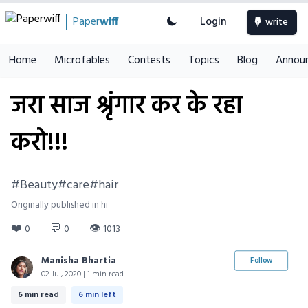
Paper
wiff
Login
write
Home
Microfables
Contests
Topics
Blog
Annou
जरा साज श्रृंगार कर के रहा
करो!!!
#Beauty#care#hair
Originally published in hi
❤️
💬
👁
0
0
1013
Manisha Bhartia
Follow
02 Jul, 2020 | 1 min read
6 min read
6 min left