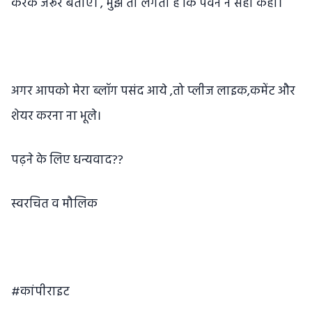
करके जरूर बताएं। , मुझे तो लगता है कि पवन ने सही कहा।
अगर आपको मेरा ब्लॉग पसंद आये ,तो प्लीज लाइक,कमेंट और
शेयर करना ना भूले।
पढ़ने के लिए धन्यवाद??
स्वरचित व मौलिक
#कांपीराइट