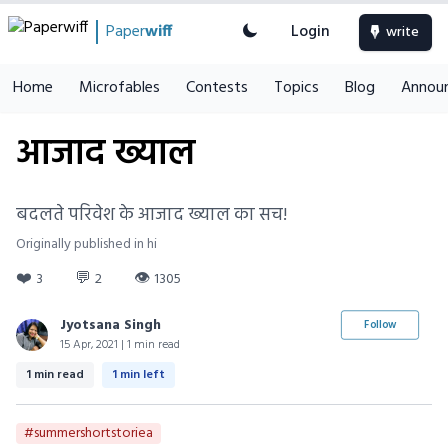
Paper
wiff
Login
write
Home
Microfables
Contests
Topics
Blog
Annou
आजाद ख्याल
बदलते परिवेश के आजाद ख्याल का सच!
Originally published in hi
❤️
💬
👁
3
2
1305
Jyotsana Singh
Follow
15 Apr, 2021 | 1 min read
1 min read
1 min left
#summershortstoriea