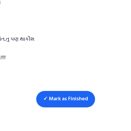
ય
ુષ્યંત,તુ પણ થાકીશ
!!!
✓ Mark as Finished