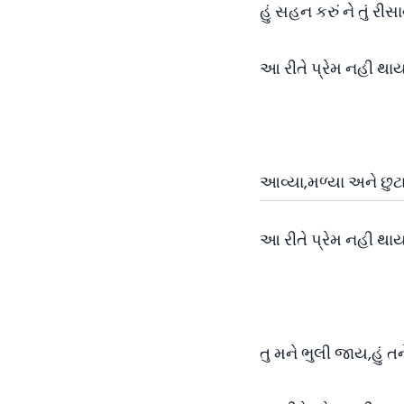
હું સહન કરું ને તું રીસ
આ રીતે પ્રેમ નહી થાય
આવ્યા,મળ્યા અને છુટા
આ રીતે પ્રેમ નહી થાય
તુ મને ભુલી જાય,હું ત