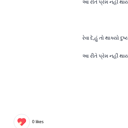
આ રીતે પ્રેમ નહી થા
રેવા દે,હું તો થાક્યો દ
આ રીતે પ્રેમ નહી થાય!
0 likes