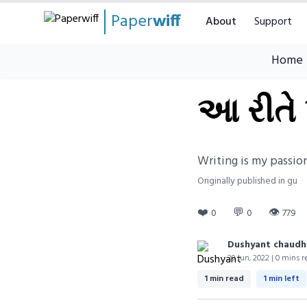
Paper
wiff
About
Support
Home
આ રીતે 
Writing is my passio
Originally published in gu
❤️
💬
👁
0
0
779
Dushyant chaudh
29 Jun, 2022 | 0 mins r
1 min read
1 min left