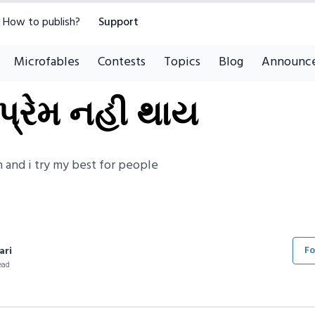
How to publish?
Support
Microfables
Contests
Topics
Blog
Announc
પ્રેમ નહી થાય
n and i try my best for people
Fo
ari
ead