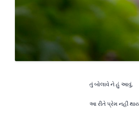
તું બોલાવે ને હું આવું,
આ રીતે પ્રેમ નહી થાય