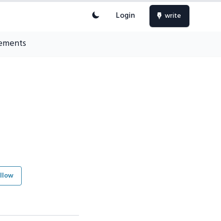
Login
write
ements
llow