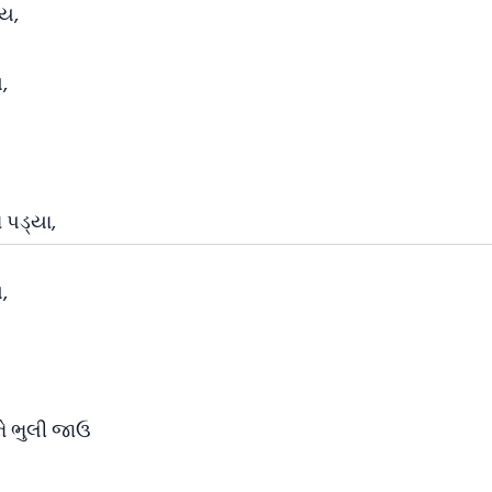
ાય,
,
 પડ્યા,
,
ને ભુલી જાઉ