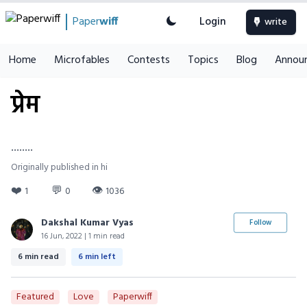
Paper
wiff
Login
write
Home
Microfables
Contests
Topics
Blog
Annou
प्रेम
........
Originally published in hi
❤️
💬
👁
1
0
1036
Dakshal Kumar Vyas
Follow
16 Jun, 2022 | 1 min read
6 min read
6 min left
Featured
Love
Paperwiff