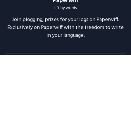
Paperwiff
Lift by words.
Join plogging, prizes for your logs on Paperwiff.
Exclusively on Paperwiff with the freedom to write
in your language.
Follow us
About
Support
Legal
Blog
Announcements
Release Notes
2020 -
2026
Paperwiff India | Made with ❤️
Maintained by
Meesuinfo