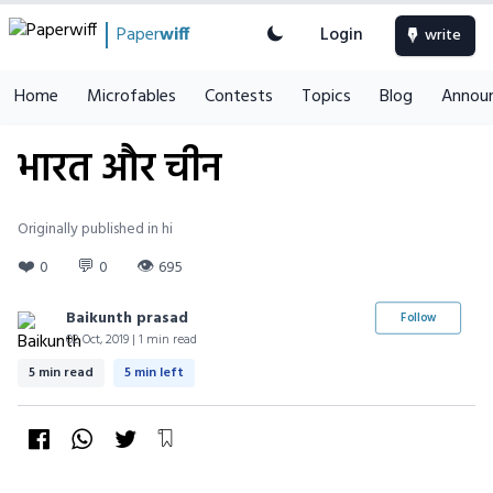
Paper
wiff
Login
write
Home
Microfables
Contests
Topics
Blog
Annou
भारत और चीन
Originally published in hi
❤️
💬
👁
0
0
695
Baikunth prasad
Follow
02 Oct, 2019 | 1 min read
5 min read
5 min left