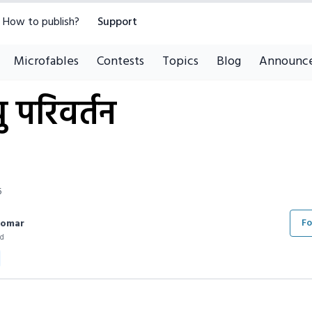
How to publish?
Support
Microfables
Contests
Topics
Blog
Announc
 परिवर्तन
6
Fo
Tomar
ad