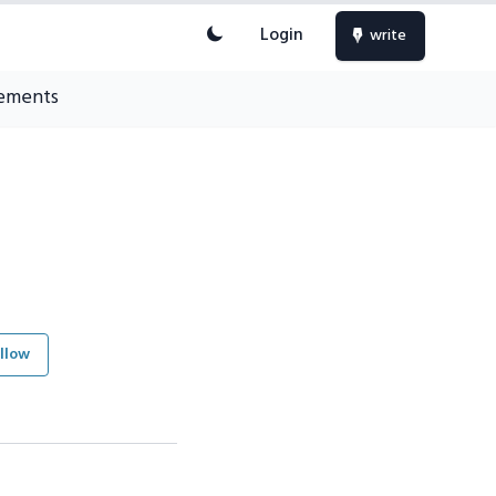
Login
write
ements
llow