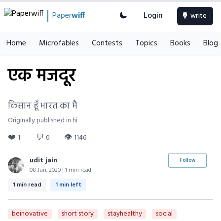
Paper
wiff
Login
write
Home
Microfables
Contests
Topics
Books
Blog
एक मजदूर
किसान हूँ भारत का मै
Originally published in hi
❤️
💬
👁
1
0
1146
udit jain
Follow
08 Jun, 2020 | 1 min read
1 min read
1 min left
beinovative
short story
stayhealthy
social